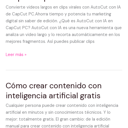
Tutorial
Convierte videos largos en clips virales con AutoCut con IA
CapCut
de CapCut PC.Ahorra tiempo y potencia tu marketing
PC
digital sin saber de edición. ¿Qué es AutoCut con IA en
paso
CapCut PC? AutoCut con IA es una nueva herramienta que
a
analiza un video largo y lo recorta automáticamente en los
paso
mejores fragmentos. Así puedes publicar clips
Leer más »
Cómo crear contenido con
Cómo
crear
inteligencia artificial gratis
contenido
con
Cualquier persona puede crear contenido con inteligencia
inteligencia
artificial en minutos y sin conocimientos técnicos. Y lo
artificial
mejor: totalmente gratis. El gran cambio: de la edición
gratis
manual para crear contenido con inteligencia artificial