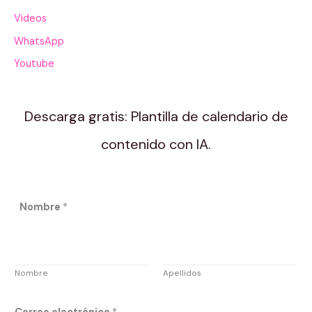
Videos
WhatsApp
Youtube
Descarga gratis: Plantilla de calendario de
contenido con IA.
C
Nombre
*
o
r
r
Nombre
Apellidos
e
o