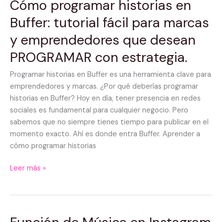
Cómo programar historias en
Cómo
programar
Buffer: tutorial fácil para marcas
historias
y emprendedores que desean
en
Buffer:
PROGRAMAR con estrategia.
tutorial
fácil
Programar historias en Buffer es una herramienta clave para
para
emprendedores y marcas. ¿Por qué deberías programar
marcas
historias en Buffer? Hoy en día, tener presencia en redes
y
sociales es fundamental para cualquier negocio. Pero
emprendedores
sabemos que no siempre tienes tiempo para publicar en el
que
momento exacto. Ahí es donde entra Buffer. Aprender a
desean
cómo programar historias
PROGRAMAR
con
Leer más »
estrategia.
Función