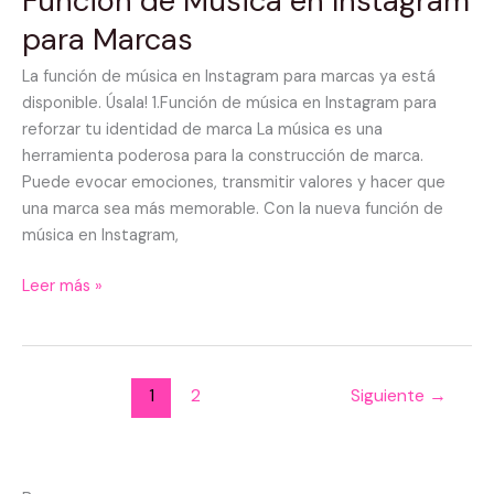
Función de Música en Instagram
de
para Marcas
Música
en
La función de música en Instagram para marcas ya está
Instagram
disponible. Úsala! 1.Función de música en Instagram para
para
reforzar tu identidad de marca La música es una
Marcas
herramienta poderosa para la construcción de marca.
Puede evocar emociones, transmitir valores y hacer que
una marca sea más memorable. Con la nueva función de
música en Instagram,
Leer más »
1
2
Siguiente
→