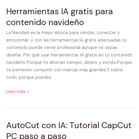
Herramientas IA gratis para
Herramientas
IA
contenido navideño
gratis
para
La Navidad es la mejor época para vender, conectar y
contenido
emocionar, y con las herramientas IA gratis adecuadas tu
navideño
contenido puede verse profesional aunque no sepas
diseñar. Por qué usar herramientas IA gratis en tu contenido
navideño Porque te ahorran tiempo, dinero y estrés.Porque
te permiten competir con marcas más grandes.Y sobre
todo, porque puedes
Leer más »
AutoCut con IA: Tutorial CapCut
AutoCut
con
PC paso a paso
IA: