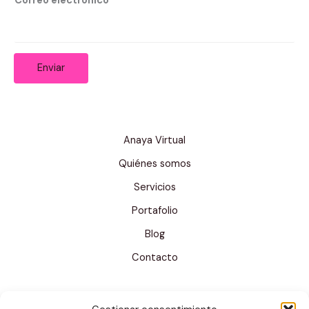
Correo electrónico
*
C
o
r
r
Enviar
e
o
*
Anaya Virtual
Quiénes somos
Servicios
Portafolio
Blog
Contacto