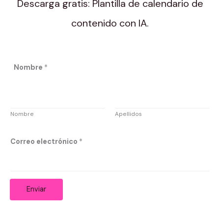
Descarga gratis: Plantilla de calendario de
contenido con IA.
C
Nombre
*
o
r
r
Nombre
Apellidos
e
o
Correo electrónico
*
*
*
Enviar