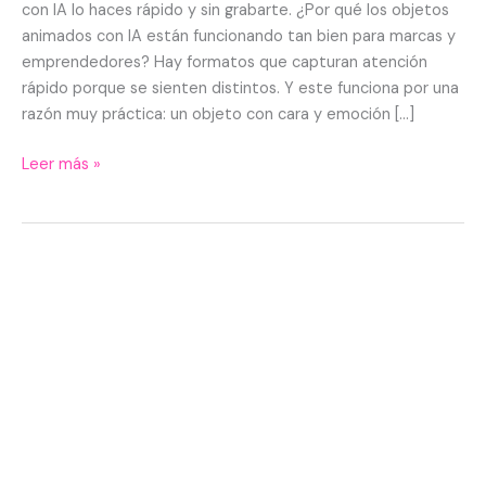
guía
con IA lo haces rápido y sin grabarte. ¿Por qué los objetos
rápida
animados con IA están funcionando tan bien para marcas y
para
emprendedores? Hay formatos que capturan atención
tu
rápido porque se sienten distintos. Y este funciona por una
negocio
razón muy práctica: un objeto con cara y emoción […]
Leer más »
Plugins
de
ChatGPT
para
Google
Chrome:
top
2026