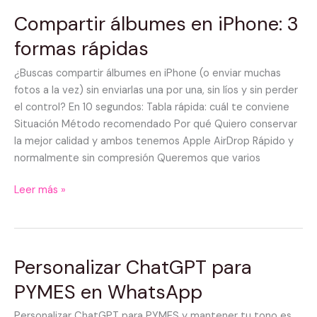
Compartir álbumes en iPhone: 3
Compartir
álbumes
formas rápidas
en
iPhone:
¿Buscas compartir álbumes en iPhone (o enviar muchas
3
fotos a la vez) sin enviarlas una por una, sin líos y sin perder
formas
el control? En 10 segundos: Tabla rápida: cuál te conviene
rápidas
Situación Método recomendado Por qué Quiero conservar
la mejor calidad y ambos tenemos Apple AirDrop Rápido y
normalmente sin compresión Queremos que varios
Leer más »
Personalizar ChatGPT para
Personalizar
ChatGPT
PYMES en WhatsApp
para
PYMES
Personalizar ChatGPT para PYMES y mantener tu tono es