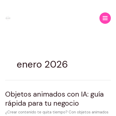
Ir
al
contenido
enero 2026
Objetos animados con IA: guía
Objetos
animados
rápida para tu negocio
con
IA:
¿Crear contenido te quita tiempo? Con objetos animados