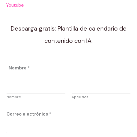
Youtube
Descarga gratis: Plantilla de calendario de
contenido con IA.
Nombre
*
Nombre
Apellidos
e
Correo electrónico
*
l
e
c