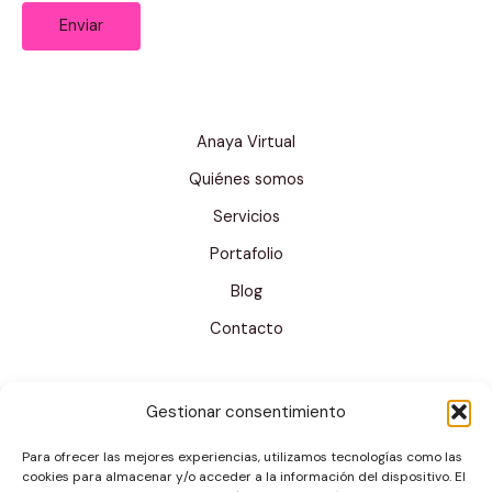
Enviar
t
r
ó
n
Anaya Virtual
i
Quiénes somos
c
Servicios
o
N
Portafolio
o
Blog
m
Contacto
b
r
Gestionar consentimiento
e
*
Para ofrecer las mejores experiencias, utilizamos tecnologías como las
cookies para almacenar y/o acceder a la información del dispositivo. El