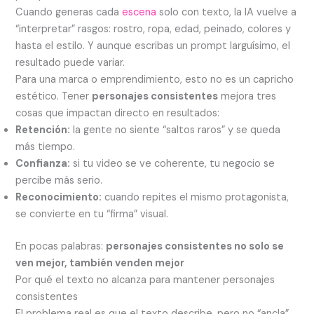
Cuando generas cada
escena
solo con texto, la IA vuelve a
“interpretar” rasgos: rostro, ropa, edad, peinado, colores y
hasta el estilo. Y aunque escribas un prompt larguísimo, el
resultado puede variar.
Para una marca o emprendimiento, esto no es un capricho
estético. Tener
personajes consistentes
mejora tres
cosas que impactan directo en resultados:
Retención:
la gente no siente “saltos raros” y se queda
más tiempo.
Confianza:
si tu video se ve coherente, tu negocio se
percibe más serio.
Reconocimiento:
cuando repites el mismo protagonista,
se convierte en tu “firma” visual.
En pocas palabras:
personajes consistentes no solo se
ven mejor, también venden mejor
Por qué el texto no alcanza para mantener personajes
consistentes
El problema real es que el texto describe, pero no “ancla”.