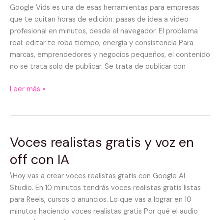
videos
Google Vids es una de esas herramientas para empresas
en
que te quitan horas de edición: pasas de idea a video
minutos
profesional en minutos, desde el navegador. El problema
real: editar te roba tiempo, energía y consistencia Para
marcas, emprendedores y negocios pequeños, el contenido
no se trata solo de publicar. Se trata de publicar con
Leer más »
Voces realistas gratis y voz en
Voces
realistas
off con IA
gratis
y
\Hoy vas a crear voces realistas gratis con Google AI
voz
Studio. En 10 minutos tendrás voces realistas gratis listas
en
para Reels, cursos o anuncios. Lo que vas a lograr en 10
off
minutos haciendo voces realistas gratis Por qué el audio