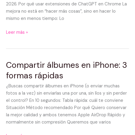
top
2026. Por qué usar extensiones de ChatGPT en Chrome La
2026
mejora no está en “hacer más cosas”, sino en hacer lo
mismo en menos tiempo: Lo
Leer más »
Compartir álbumes en iPhone: 3
Compartir
álbumes
formas rápidas
en
iPhone:
¿Buscas compartir álbumes en iPhone (o enviar muchas
3
fotos a la vez) sin enviarlas una por una, sin líos y sin perder
formas
el control? En 10 segundos: Tabla rápida: cuál te conviene
rápidas
Situación Método recomendado Por qué Quiero conservar
la mejor calidad y ambos tenemos Apple AirDrop Rápido y
normalmente sin compresión Queremos que varios