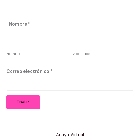
C
Nombre
*
o
r
r
Nombre
Apellidos
e
o
Correo electrónico
*
e
l
e
c
Enviar
t
r
ó
Anaya Virtual
n