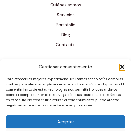
Quiénes somos
i
c
Servicios
o
Portafolio
C
Blog
o
Contacto
r
r
e
Gestionar consentimiento
o
Para ofrecer las mejores experiencias, utilizamos tecnologías como las
cookies para almacenar y/o acceder a la información del dispositivo. El
consentimiento de estas tecnologías nos permitirá procesar datos
como el comportamiento de navegación o las identificaciones únicas
en este sitio. No consentir o retirar el consentimiento, puede afectar
negativamente a ciertas características y funciones.
Aceptar