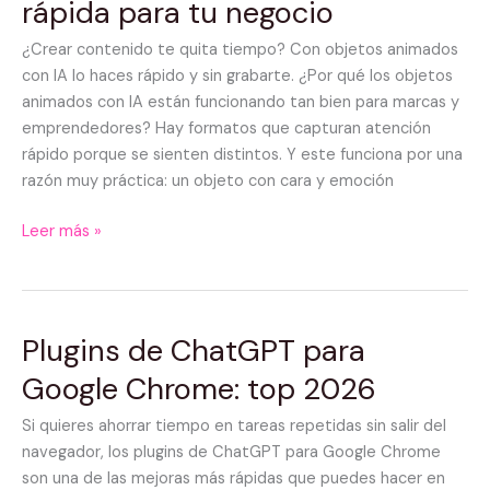
rápida para tu negocio
con
IA:
¿Crear contenido te quita tiempo? Con objetos animados
guía
con IA lo haces rápido y sin grabarte. ¿Por qué los objetos
rápida
animados con IA están funcionando tan bien para marcas y
para
emprendedores? Hay formatos que capturan atención
tu
rápido porque se sienten distintos. Y este funciona por una
negocio
razón muy práctica: un objeto con cara y emoción
Leer más »
Plugins de ChatGPT para
Plugins
de
Google Chrome: top 2026
ChatGPT
para
Si quieres ahorrar tiempo en tareas repetidas sin salir del
Google
navegador, los plugins de ChatGPT para Google Chrome
Chrome:
son una de las mejoras más rápidas que puedes hacer en