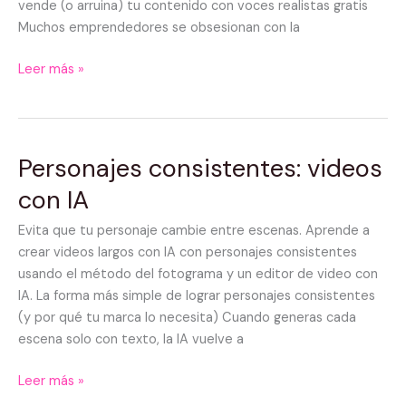
con
vende (o arruina) tu contenido con voces realistas gratis
IA
Muchos emprendedores se obsesionan con la
Leer más »
Personajes consistentes: videos
Personajes
consistentes:
con IA
videos
con
Evita que tu personaje cambie entre escenas. Aprende a
IA
crear videos largos con IA con personajes consistentes
usando el método del fotograma y un editor de video con
IA. La forma más simple de lograr personajes consistentes
(y por qué tu marca lo necesita) Cuando generas cada
escena solo con texto, la IA vuelve a
Leer más »