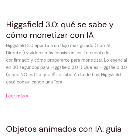
Higgsfield 3.0: qué se sabe y
Higgsfield
3.0:
cómo monetizar con IA
qué
se
Higgsfield 3.0 apunta a un flujo más guiado (tipo AI
sabe
Director) y videos más consistentes. Te cuento lo
y
confirmado y cómo prepararte para monetizar. Lo esencial
cómo
en 30 segundos para Higgsfield 3.0 1) Qué es Higgsfield 3.0
monetizar
(y qué NO es) Lo que SÍ se sabe A día de hoy, Higgsfield
con
está comunicando una “era
IA
Leer más »
Objetos animados con IA: guía
Objetos
animados