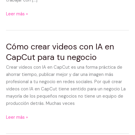
trabajar con […]
Leer más »
Cómo crear videos con IA en
Cómo
crear
CapCut para tu negocio
videos
con
Crear videos con IA en CapCut es una forma práctica de
IA
ahorrar tiempo, publicar mejor y dar una imagen más
en
profesional a tu negocio en redes sociales. Por qué crear
CapCut
videos con IA en CapCut tiene sentido para un negocio La
para
mayoría de los pequeños negocios no tiene un equipo de
tu
producción detrás. Muchas veces
negocio
Leer más »