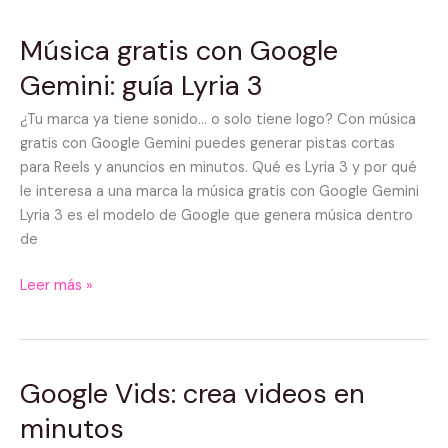
Música gratis con Google
Música
gratis
Gemini: guía Lyria 3
con
Google
¿Tu marca ya tiene sonido… o solo tiene logo? Con música
Gemini:
gratis con Google Gemini puedes generar pistas cortas
guía
para Reels y anuncios en minutos. Qué es Lyria 3 y por qué
Lyria
le interesa a una marca la música gratis con Google Gemini
3
Lyria 3 es el modelo de Google que genera música dentro
de
Leer más »
Google Vids: crea videos en
Google
Vids:
minutos
crea