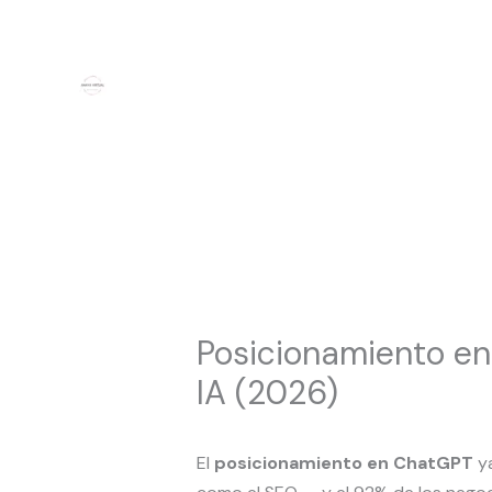
Ir
al
contenido
Posicionamiento en
IA (2026)
El
posicionamiento en ChatGPT
ya