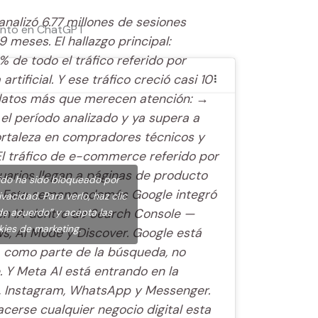
nalizó 6.77 millones de sesiones
ento en ChatGPT
 meses. El hallazgo principal:
 de todo el tráfico referido por
rtificial. Y ese tráfico creció casi 10
datos más que merecen atención: →
el período analizado y ya supera a
fortaleza en compradores técnicos y
El tráfico de e-commerce referido por
suarios llegan a páginas de producto
ido ha sido bloqueado por
a Esta semana además Google integró
vacidad. Para verlo, haz clic
d en IA dentro de Search Console —
de acuerdo” y acepta las
kies de marketing.
s, AI Mode y Discover. Google está
IA como parte de la búsqueda, no
. Y Meta AI está entrando en la
 Instagram, WhatsApp y Messenger.
cerse cualquier negocio digital esta