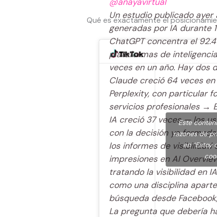
@anayavirtual
Un estudio publicado ayer a
Qué es exactamente el posicionami
generadas por IA durante 19
ChatGPT concentra el 92.4%
plataformas de inteligencia a
veces en un año. Hay dos 
Claude creció 64 veces en 
Perplexity, con particular 
servicios profesionales → 
IA creció 37 veces — los u
Este conten
con la decisión ya formad
razones de pri
los informes de visibilida
en “Estoy 
coo
impresiones en AI Overview
tratando la visibilidad en 
como una disciplina aparte
búsqueda desde Facebook,
La pregunta que debería ha