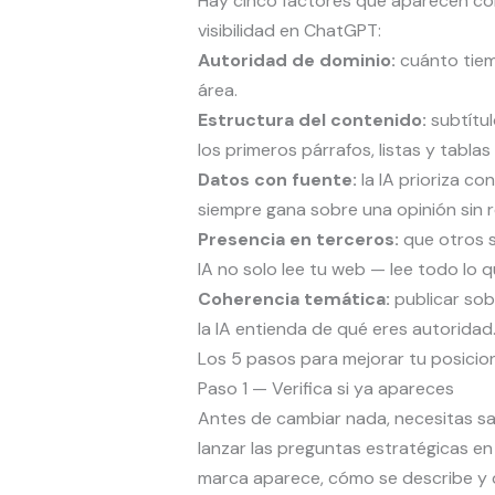
Hay cinco factores que aparecen co
visibilidad en ChatGPT:
Autoridad de dominio:
cuánto tiem
área.
Estructura del contenido:
subtítul
los primeros párrafos, listas y tablas
Datos con fuente:
la IA prioriza co
siempre gana sobre una opinión sin 
Presencia en terceros:
que otros si
IA no solo lee tu web — lee todo lo q
Coherencia temática:
publicar sob
la IA entienda de qué eres autoridad
Los 5 pasos para mejorar tu posic
Paso 1 — Verifica si ya apareces
Antes de cambiar nada, necesitas s
lanzar las preguntas estratégicas en 
marca aparece, cómo se describe y 