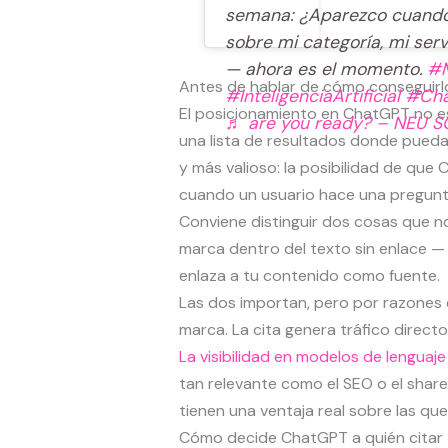
semana: ¿Aparezco cuando
sobre mi categoría, mi servi
— ahora es el momento.
#M
Antes de hablar de cómo conseguirlo,
#InteligenciaArtificial
#Ch
El posicionamiento en ChatGPT no es
♬ are you ready? – NEU S
una lista de resultados donde puedas
y más valioso: la posibilidad de que
cuando un usuario hace una pregunt
Conviene distinguir dos cosas que n
marca dentro del texto sin enlace —
enlaza a tu contenido como fuente.
Las dos importan, pero por razones 
marca. La cita genera tráfico directo
La visibilidad en modelos de lenguaj
tan relevante como el SEO o el share
tienen una ventaja real sobre las que
Cómo decide ChatGPT a quién citar