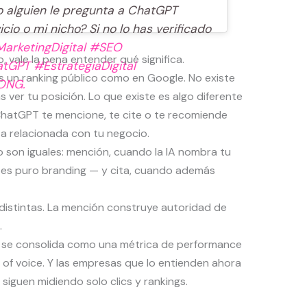
 alguien le pregunta a ChatGPT
cio o mi nicho? Si no lo has verificado
arketingDigital
#SEO
 vale la pena entender qué significa.
atGPT
#EstrategiaDigital
 un ranking público como en Google. No existe
ONG.
 ver tu posición. Lo que existe es algo diferente
 ChatGPT te mencione, te cite o te recomiende
a relacionada con tu negocio.
o son iguales: mención, cuando la IA nombra tu
 es puro branding — y cita, cuando además
distintas. La mención construye autoridad de
.
e
se consolida como una métrica de performance
 of voice. Y las empresas que lo entienden ahora
 siguen midiendo solo clics y rankings.