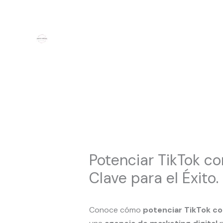
Ir
al
contenido
Potenciar TikTok co
Clave para el Éxito.
Conoce cómo
potenciar TikTok c