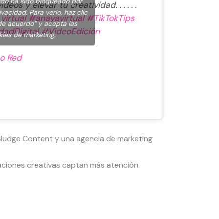
ido ha sido bloqueado por
os y elevar tu creatividad. . . . . .
vacidad. Para verlo, haz clic
irtual
#anayavirtual
#TikTokTips
de acuerdo” y acepta las
dadDigital
#VideoEdición
kies de marketing.
o Red
Sludge Content y una agencia de marketing
iones creativas captan más atención.