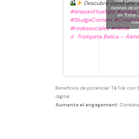
Este conten
Descubre cómo unir vide
razones de pri
#anayavirtualtips
#anaya_v
en “Estoy 
#SludgeContent
#Creativi
coo
#redessociales
#tiktok
♬ Trompeta Belica – Alete
Beneficios de potenciar TikTok con 
digital.
Aumenta el engagement:
Combinac