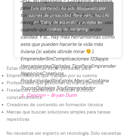
JPG… en segundos – Comprimir archivos
pesados – Grabar sonido como si
Este contenido ha sido bloqueado por
tuvieras un mini estudio Todo desde tu
razones de privacidad. Para verlo, haz clic
navegador, gratis y sin enredos. Yo la uso
en “Estoy de acuerdo” y acepta las
cuando quiero simplificar sin perder
cookies de marketing.
calidad. Y sí… hay más herramientas como
esta que pueden hacerte la vida más
liviana (si sabés dónde mirar
).
EmprenderSinComplicaciones 123apps
HerramientasDigitales TipsParaEmprender
Estas herramientas están pensadas para:
NegociosCreativos
Emprendedores que trabajan por su cuenta
ProductividadSinEstrés MarcaConAlma
Profesionales que gestionan su marca personal
TrucosDigitales SoyEmprendedor
Freelancers que envían o reciben archivos
♬ Cancion – Bryan Dunn
constantemente
Creadores de contenido sin formación técnica
Marcas que buscan soluciones simples para tareas
repetitivas
No necesitas ser experto en tecnología. Solo necesitas