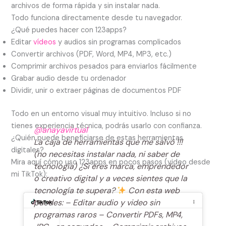
archivos de forma rápida y sin instalar nada.
Todo funciona directamente desde tu navegador.
¿Qué puedes hacer con 123apps?
Editar
vídeos
y audios sin programas complicados
Convertir archivos (PDF, Word, MP4, MP3, etc.)
Comprimir archivos pesados para enviarlos fácilmente
Grabar audio desde tu ordenador
Dividir, unir o extraer páginas de documentos PDF
Todo en un entorno visual muy intuitivo. Incluso si no
tienes experiencia técnica, podrás usarlo con confianza.
@anayavirtual
¿Quién puede beneficiarse de estas herramientas
La caja de herramientas que me salvó !!!
digitales?
(no necesitas instalar nada, ni saber de
Mira aquí cómo uso 123apps en pocos pasos (video desde
tecnología) ¿Si eres marca, emprendedor
mi TikTok):
o creativo digital y a veces sientes que la
tecnología te supera?
Con esta web
puedes: – Editar audio y video sin
programas raros – Convertir PDFs, MP4,