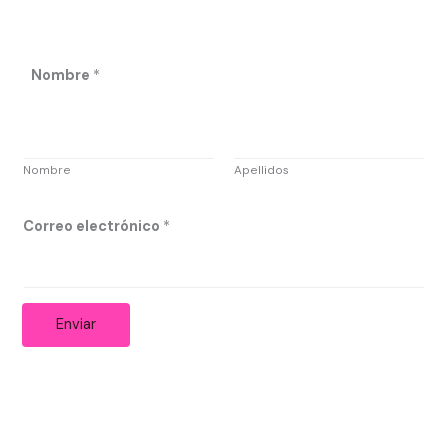
Nombre
*
Nombre
Apellidos
*
Correo electrónico
*
e
l
e
Enviar
c
t
r
ó
n