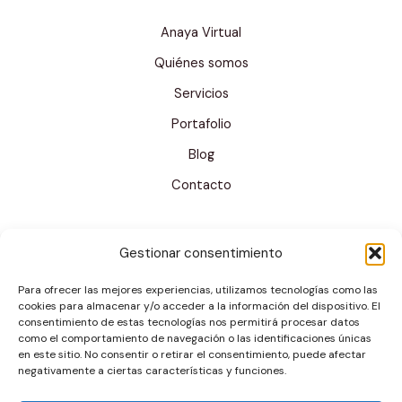
i
Anaya Virtual
c
Quiénes somos
o
Servicios
C
Portafolio
o
r
Blog
r
Contacto
e
o
Gestionar consentimiento
Para ofrecer las mejores experiencias, utilizamos tecnologías como las
cookies para almacenar y/o acceder a la información del dispositivo. El
consentimiento de estas tecnologías nos permitirá procesar datos
como el comportamiento de navegación o las identificaciones únicas
en este sitio. No consentir o retirar el consentimiento, puede afectar
negativamente a ciertas características y funciones.